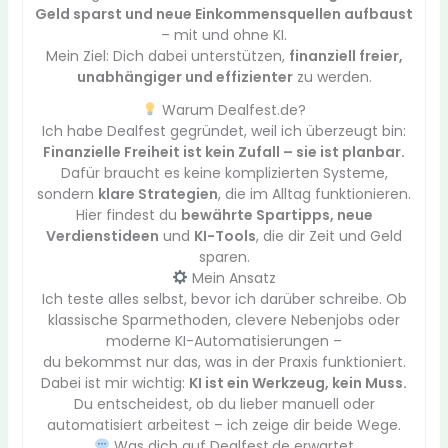
Geld sparst und neue Einkommensquellen aufbaust
– mit und ohne KI.
Mein Ziel: Dich dabei unterstützen,
finanziell freier,
unabhängiger und effizienter
zu werden.
Warum Dealfest.de?
Ich habe Dealfest gegründet, weil ich überzeugt bin:
Finanzielle Freiheit ist kein Zufall – sie ist planbar.
Dafür braucht es keine komplizierten Systeme,
sondern
klare Strategien
, die im Alltag funktionieren.
Hier findest du
bewährte Spartipps, neue
Verdienstideen
und
KI-Tools
, die dir Zeit und Geld
sparen.
Mein Ansatz
Ich teste alles selbst, bevor ich darüber schreibe. Ob
klassische Sparmethoden, clevere Nebenjobs oder
moderne KI-Automatisierungen –
du bekommst nur das, was in der Praxis funktioniert.
Dabei ist mir wichtig:
KI ist ein Werkzeug, kein Muss.
Du entscheidest, ob du lieber manuell oder
automatisiert arbeitest – ich zeige dir beide Wege.
Was dich auf Dealfest.de erwartet