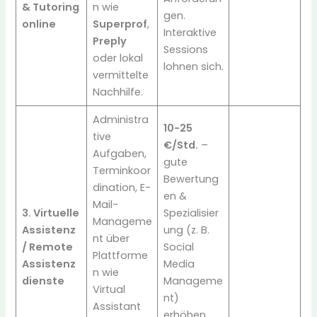
& Tutoring
n wie
gen.
online
Superprof
,
Interaktive
Preply
Sessions
oder lokal
lohnen sich.
vermittelte
Nachhilfe.
Administra
10-25
tive
€/Std.
–
Aufgaben,
gute
Terminkoor
Bewertung
dination, E-
en &
Mail-
3. Virtuelle
Spezialisier
Manageme
Assistenz
ung (z. B.
nt über
/ Remote
Social
Plattforme
Assistenz
Media
n wie
dienste
Manageme
Virtual
nt)
Assistant
erhöhen