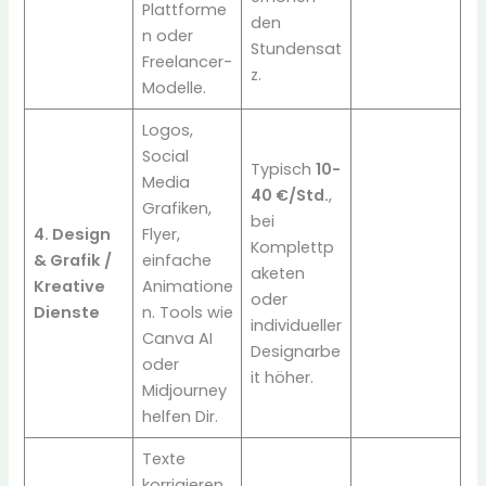
Plattforme
den
n oder
Stundensat
Freelancer-
z.
Modelle.
Logos,
Social
Typisch
10-
Media
40 €/Std.
,
Grafiken,
bei
4. Design
Flyer,
Komplettp
& Grafik /
einfache
aketen
Kreative
Animatione
oder
Dienste
n. Tools wie
individueller
Canva AI
Designarbe
oder
it höher.
Midjourney
helfen Dir.
Texte
korrigieren