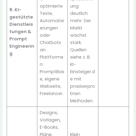
optimierte
ung
8. KI-
Texte,
deutlich
gestützte
Automatisi
mehr. Der
Dienstleis
erungen
Markt
tungen &
oder
wächst
Prompt
Chatbots
stark.
Engineerin
an.
Quellen
g
Plattforme
siehe z. B.
n:
KI-
PromptBas
Einsteiger.d
e, eigene
e mit
Webseite,
praxiserpro
Freelancer.
bten
Methoden.
Designs,
Vorlagen,
E-Books,
Pläne,
Klein