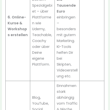
Spezialgebi
Tausende
et – über
Euro
6. Online-
Plattforme
einbringen
Kurse &
n wie
–
Workshop
Udemy,
besonders
s erstellen
Teachable,
mit gutem
Coachy
Marketing.
oder über
KI-Tools
Deine
helfen Dir
eigene
bei
Plattform.
Skripten,
Videoerstell
ung etc.
Einnahmen
stark
Blog,
abhängig
YouTube,
vom Traffic
Social
& Nische.