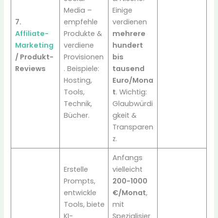
Media –
Einige
7.
empfehle
verdienen
Affiliate-
Produkte &
mehrere
Marketing
verdiene
hundert
/ Produkt-
Provisionen
bis
Reviews
. Beispiele:
tausend
Hosting,
Euro/Mona
Tools,
t
. Wichtig:
Technik,
Glaubwürdi
Bücher.
gkeit &
Transparen
z.
Anfangs
Erstelle
vielleicht
Prompts,
200-1000
entwickle
€/Monat
,
Tools, biete
mit
KI-
Spezialisier