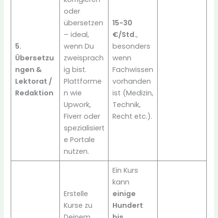
oder
übersetzen
15-30
– ideal,
€/Std.
,
5.
wenn Du
besonders
Übersetzu
zweisprach
wenn
ngen &
ig bist.
Fachwissen
Lektorat /
Plattforme
vorhanden
Redaktion
n wie
ist (Medizin,
Upwork,
Technik,
Fiverr oder
Recht etc.).
spezialisiert
e Portale
nutzen.
Ein Kurs
kann
Erstelle
einige
Kurse zu
Hundert
Deinem
bis