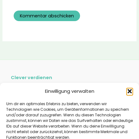
Clever verdienen
Smart Sparen
Einwilligung verwalten
Finanz-Lifestyle
Um dir ein optimales Erlebnis zu bieten, verwenden wir
Copyright © 2026 Dealfest.de |
Technologien wie Cookies, um Geräteinformationen zu speichern
und/oder darauf zuzugreifen. Wenn du diesen Technologien
Impressum
zustimmst, können wir Daten wie das Surfverhalten oder eindeutige
Cookie-Richtlinie (EU)
IDs auf dieser Website verarbeiten. Wenn du deine Einwillligung
Datenschutz
nicht erteilst oder zurückziehst, können bestimmte Merkmale und
Funktionen beeinträchtigt werden.