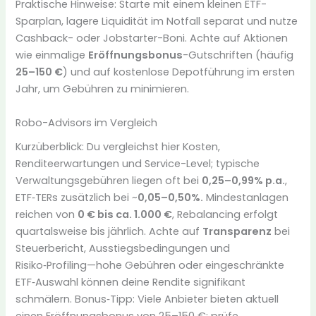
Praktische Hinweise: Starte mit einem kleinen ETF-
Sparplan, lagere Liquidität im Notfall separat und nutze
Cashback- oder Jobstarter-Boni. Achte auf Aktionen
wie einmalige
Eröffnungsbonus
-Gutschriften (häufig
25–150 €
) und auf kostenlose Depotführung im ersten
Jahr, um Gebühren zu minimieren.
Robo-Advisors im Vergleich
Kurzüberblick: Du vergleichst hier Kosten,
Renditeerwartungen und Service-Level; typische
Verwaltungsgebühren liegen oft bei
0,25–0,99% p.a.
,
ETF‑TERs zusätzlich bei ~
0,05–0,50%.
Mindestanlagen
reichen von
0 € bis ca. 1.000 €
, Rebalancing erfolgt
quartalsweise bis jährlich. Achte auf
Transparenz
bei
Steuerbericht, Ausstiegsbedingungen und
Risiko‑Profiling—hohe Gebühren oder eingeschränkte
ETF‑Auswahl können deine Rendite signifikant
schmälern. Bonus‑Tipp: Viele Anbieter bieten aktuell
einen Eröffnungsbonus von 25–150 €; prüfe