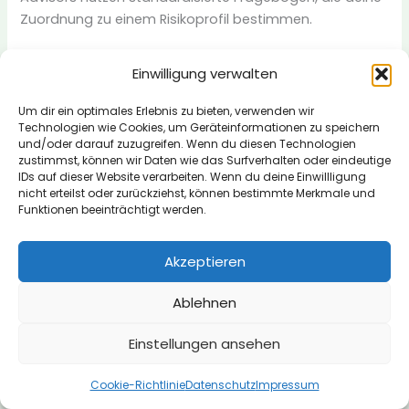
Zuordnung zu einem Risikoprofil bestimmen.
Nutze gezielte Tools wie Robo-Advisor-Simulatoren,
Einwilligung verwalten
Musterportfolios und kurze Onlinekurse (2–4 Stunden),
um Grundlagen zu ETF-Kosten, Tracking-Differenz und
Um dir ein optimales Erlebnis zu bieten, verwenden wir
Rebalancing zu verstehen. Studiere Bewertungen von
Technologien wie Cookies, um Geräteinformationen zu speichern
und/oder darauf zuzugreifen. Wenn du diesen Technologien
Stiftung Warentest
und BVI-Daten, um konkrete
zustimmst, können wir Daten wie das Surfverhalten oder eindeutige
Performance- und Kostenbeispiele verschiedener
IDs auf dieser Website verarbeiten. Wenn du deine Einwillligung
Anbieter zu vergleichen.
nicht erteilst oder zurückziehst, können bestimmte Merkmale und
Funktionen beeinträchtigt werden.
Technische Voraussetzungen schaffen
Akzeptieren
Sorge für ein verifiziertes Girokonto (IBAN),
Depotkonto-Möglichkeit, gültigen Ausweis für
Ablehnen
Video‑Ident
oder eID und sichere TAN-Methoden
Einstellungen ansehen
(Push- oder SMS-TAN). Prüfe App-Kompatibilität
(iOS/Android) und aktiviere Zwei-Faktor-
Cookie-Richtlinie
Datenschutz
Impressum
Authentifizierung; PSD2-konforme Zahlverfahren sind